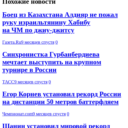
Похожие новости
Боец из Казахстана Алдияр не пожал
руку израильтянину Хабибу
на ЧМ по джиу-джитсу
Газета.Ru
9 месяцев спустя
0
Синхронистка Гурбанбердиева
мечтает выступить на крупном
турнире в России
ТАСС
9 месяцев спустя
0
Егор Корнев установил рекорд России
на дистанции 50 метров баттерфляем
Чемпионат.com
9 месяцев спустя
0
Шанин установил мировой рекорд