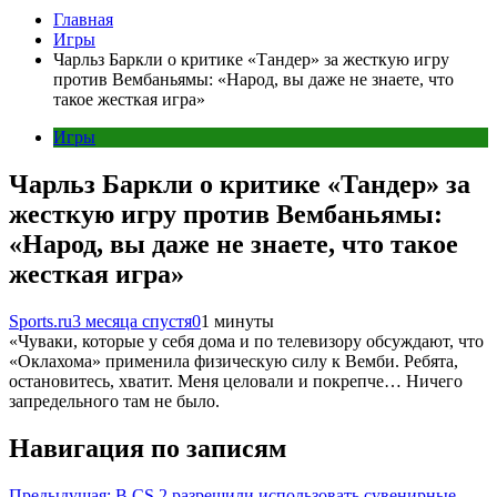
Главная
Игры
Чарльз Баркли о критике «Тандер» за жесткую игру
против Вембаньямы: «Народ, вы даже не знаете, что
такое жесткая игра»
Игры
Чарльз Баркли о критике «Тандер» за
жесткую игру против Вембаньямы:
«Народ, вы даже не знаете, что такое
жесткая игра»
Sports.ru
3 месяца спустя
0
1 минуты
«Чуваки, которые у себя дома и по телевизору обсуждают, что
«Оклахома» применила физическую силу к Вемби. Ребята,
остановитесь, хватит. Меня целовали и покрепче… Ничего
запредельного там не было.
Навигация по записям
Предыдущая:
В CS 2 разрешили использовать сувенирные