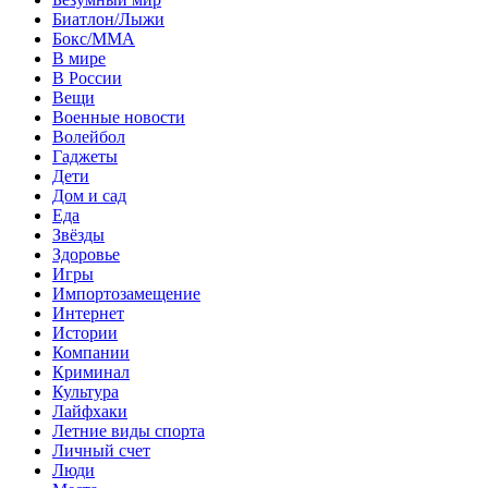
Биатлон/Лыжи
Бокс/MMA
В мире
В России
Вещи
Военные новости
Волейбол
Гаджеты
Дети
Дом и сад
Еда
Звёзды
Здоровье
Игры
Импортозамещение
Интернет
Истории
Компании
Криминал
Культура
Лайфхаки
Летние виды спорта
Личный счет
Люди