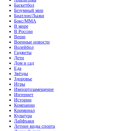
Баскетбол
Безумный мир
Биатлон/Лыжи
Бокс/MMA
В мире
В России
Вещи
Военные новости
Волейбол
Гаджеты
Дети
Дом и сад
Еда
Звёзды
Здоровье
Игры
Импортозамещение
Интернет
Истории
Компании
Криминал
Культура
Лайфхаки
Летние виды спорта