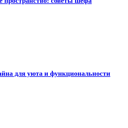
е пространство: советы шефа
айна для уюта и функциональности