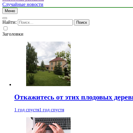
Случайные новости
Меню
Найти:
Заголовки
Откажитесь от этих плодовых деревь
1 год спустя
1 год спустя