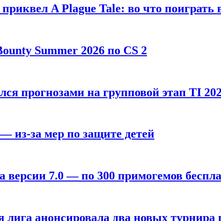
, приквел A Plague Tale: во что поиграть 
ounty Summer 2026 по CS 2
лся прогнозами на групповой этап TI 202
 — из-за мер по защите детей
а версии 7.0 — по 300 примогемов беспл
лига анонсировала два новых турнира по