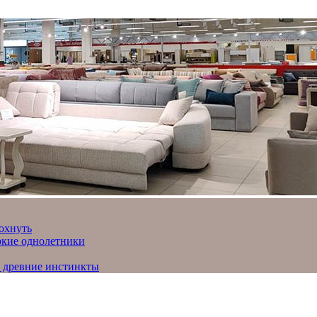
охнуть
яркие однолетники
и древние инстинкты