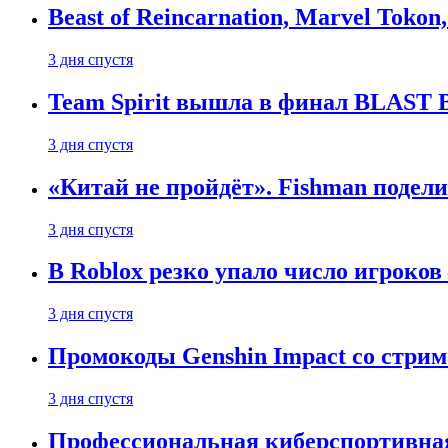
Beast of Reincarnation, Marvel Tokon
3 дня спустя
Team Spirit вышла в финал BLAST B
3 дня спустя
«Китай не пройдёт». Fishman подели
3 дня спустя
В Roblox резко упало число игроков
3 дня спустя
Промокоды Genshin Impact со стрим
3 дня спустя
Профессиональная киберспортивная 