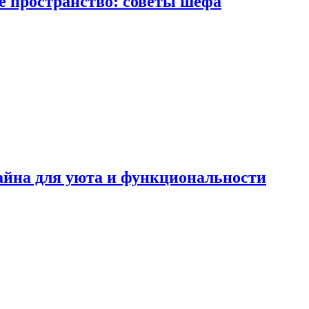
е пространство: советы шефа
айна для уюта и функциональности