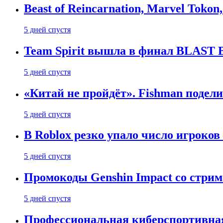
Beast of Reincarnation, Marvel Tokon
5 дней спустя
Team Spirit вышла в финал BLAST B
5 дней спустя
«Китай не пройдёт». Fishman подели
5 дней спустя
В Roblox резко упало число игроков
5 дней спустя
Промокоды Genshin Impact со стрим
5 дней спустя
Профессиональная киберспортивная 