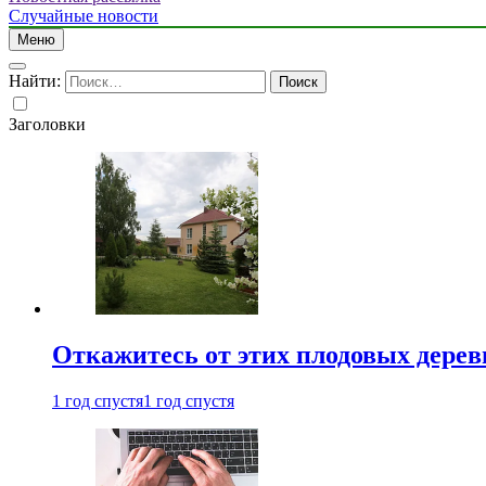
Случайные новости
Меню
Найти:
Заголовки
Откажитесь от этих плодовых деревь
1 год спустя
1 год спустя