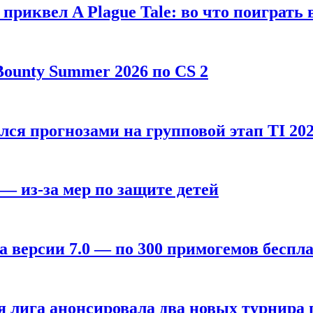
, приквел A Plague Tale: во что поиграть 
ounty Summer 2026 по CS 2
лся прогнозами на групповой этап TI 202
 — из-за мер по защите детей
а версии 7.0 — по 300 примогемов беспл
лига анонсировала два новых турнира по