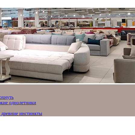
охнуть
яркие однолетники
и древние инстинкты