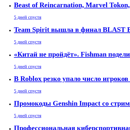
Beast of Reincarnation, Marvel Tokon
5 дней спустя
Team Spirit вышла в финал BLAST B
5 дней спустя
«Китай не пройдёт». Fishman подели
5 дней спустя
В Roblox резко упало число игроков
5 дней спустя
Промокоды Genshin Impact со стрим
5 дней спустя
Профессиональная киберспортивная 