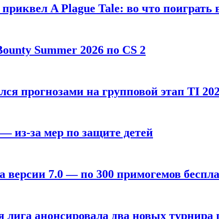
, приквел A Plague Tale: во что поиграть 
ounty Summer 2026 по CS 2
лся прогнозами на групповой этап TI 202
 — из-за мер по защите детей
а версии 7.0 — по 300 примогемов беспл
лига анонсировала два новых турнира по