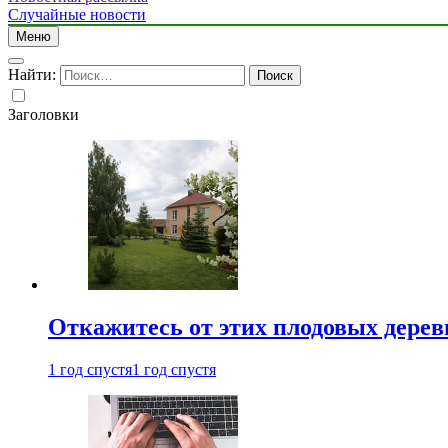
Случайные новости
Меню
Найти:
Заголовки
Откажитесь от этих плодовых деревь
1 год спустя
1 год спустя