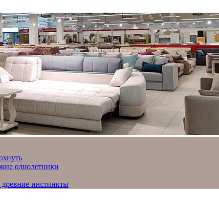
охнуть
яркие однолетники
и древние инстинкты