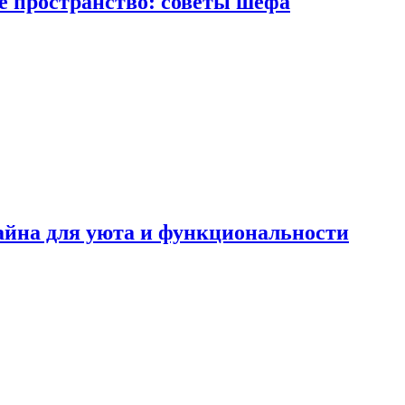
е пространство: советы шефа
айна для уюта и функциональности